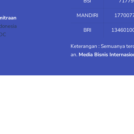
BSI
71779
MANDIRI
177007
mitraan
donesia
BRI
1346010
EDC
Keterangan : Semuanya ter
an.
Media Bisnis Internasi