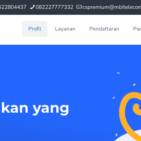
622804437
082227777332
cspremium@mbitelecom.
Profil
Layanan
Pendaftaran
Pa
ikan yang