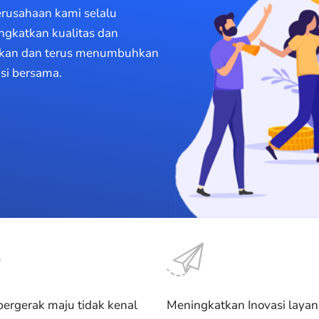
erusahaan kami selalu
gkatkan kualitas dan
erikan dan terus menumbuhkan
si bersama.
bergerak maju tidak kenal
Meningkatkan Inovasi laya