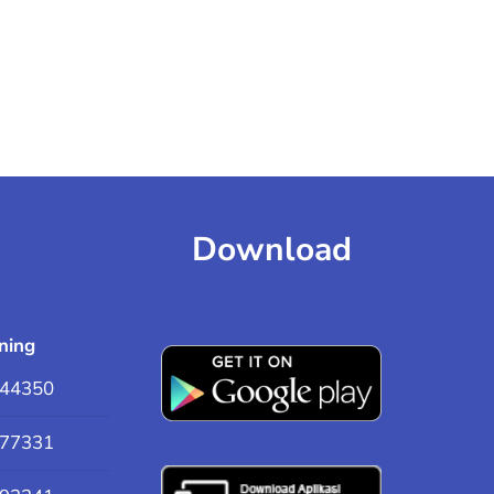
Download
ning
44350
77331