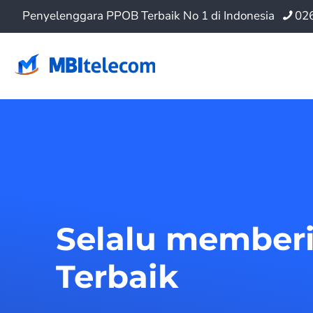
Penyelenggara PPOB Terbaik No 1 di Indonesia
02
Selalu member
Terbaik