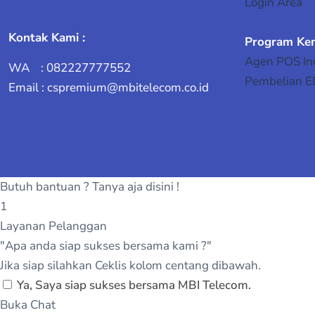
Login Area
Kontak Kami :
Program Ke
Agen POS In
WA : 082227777552
Pembelian 
Email : cspremium@mbitelecom.co.id
Butuh bantuan ? Tanya aja disini !
1
Layanan Pelanggan
"Apa anda siap sukses bersama kami ?"
Jika siap silahkan Ceklis kolom centang dibawah.
Ya, Saya siap sukses bersama MBI Telecom.
Buka Chat