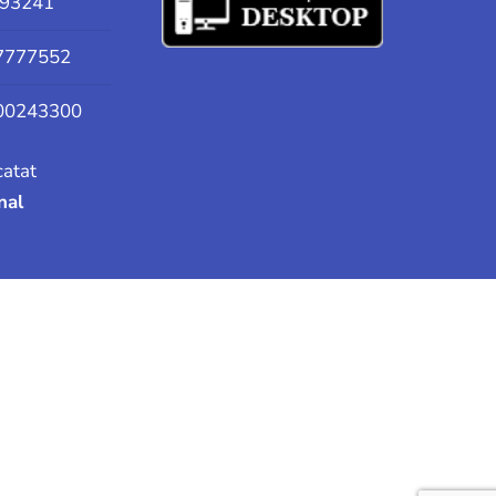
93241
7777552
00243300
catat
onal