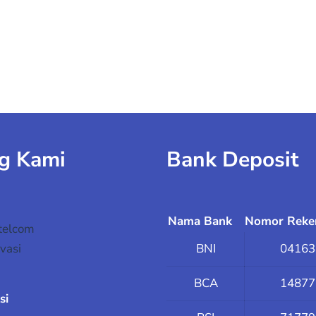
g Kami
Bank Deposit
Nama Bank
Nomor Reke
telcom
vasi
BNI
04163
BCA
14877
si