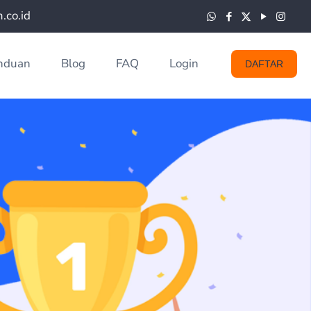
co.id
nduan
Blog
FAQ
Login
DAFTAR