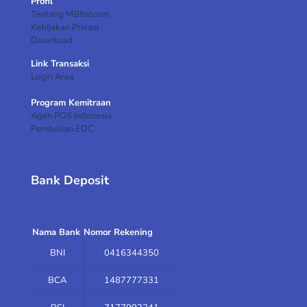
Profil
Tentang MBItelcom
Kebijakan Privasi
Download
Link Transaksi
Login Area
Program Kemitraan
Agen POS Indonesia
Pembelian EDC
Bank Deposit
Nama Bank
Nomor Rekening
BNI
0416344350
BCA
1487777331