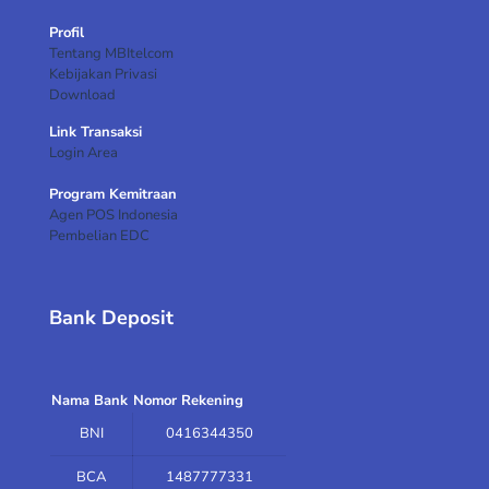
Profil
Tentang MBItelcom
Kebijakan Privasi
Download
Link Transaksi
Login Area
Program Kemitraan
Agen POS Indonesia
Pembelian EDC
Bank Deposit
Nama Bank
Nomor Rekening
BNI
0416344350
BCA
1487777331