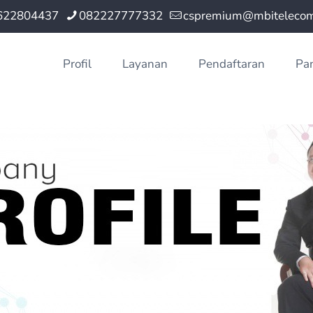
622804437
082227777332
cspremium@mbitelecom.
Profil
Layanan
Pendaftaran
Pa