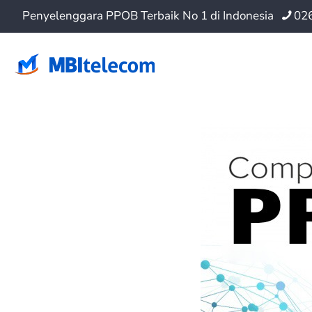
Penyelenggara PPOB Terbaik No 1 di Indonesia
02