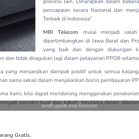
provinsi lain. Diharapkan dalam bebe
pencapaian secara Nasional dan men
Terbaik di Indonesia”
MBI Telecom
mulai menjadi salah
dipertimbangkan di Jawa Barat dan Pr
yang baik dan dengan dukungan k
n dan tidak diragukan lagi dalam pelayanan PPOB selama 
a yang menjanjikan dampak positif untuk semua kalan
an sama sekali dalam menjalankan bisnis pembayaran P
ma kami, kita dapat mendorong menggerakan perekonomia
a menjadi semakin kuat dan kokoh terutama dalam dibid
profil ppob mbi telecom
rang Gratis.