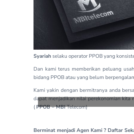
Syariah
selaku operator PPOB yang konsiste
Dan kami terus memberikan peluang usah
bidang PPOB atau yang belum berpengalam
Kami yakin dengan bermitranya anda bersa
dapat menjadikan nilai perekonomian kit
(
PPOB – MBI
Telecom)
Berminat menjadi Agen Kami ? Daftar Seka