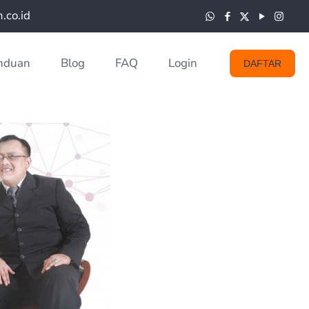
co.id
nduan
Blog
FAQ
Login
DAFTAR