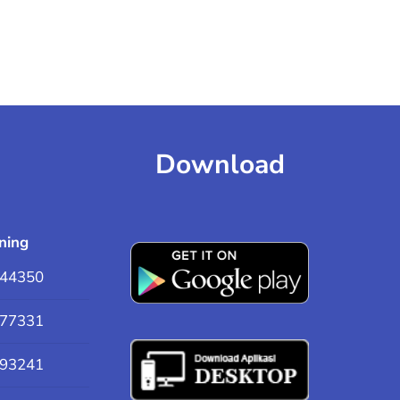
Download
ning
44350
77331
93241