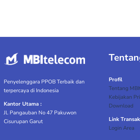
Tentan
Profil
Penyelenggara PPOB Terbaik dan
Tentang MBI
terpercaya di Indonesia
Kebijakan Pri
Kantor Utama :
Download
Jl. Pangauban No 47 Pakuwon
Link Transak
Cisurupan Garut
Login Area