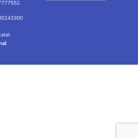
7777552
00243300
catat
onal