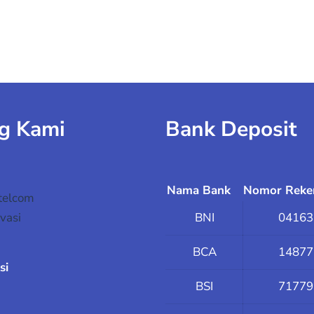
g Kami
Bank Deposit
Nama Bank
Nomor Reke
telcom
vasi
BNI
04163
BCA
14877
si
BSI
71779