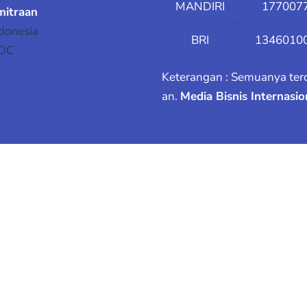
MANDIRI
177007
mitraan
donesia
BRI
1346010
EDC
Keterangan : Semuanya ter
an.
Media Bisnis Internasi