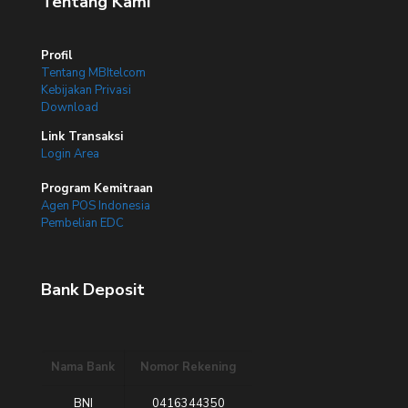
Tentang Kami
Profil
Tentang MBItelcom
Kebijakan Privasi
Download
Link Transaksi
Login Area
Program Kemitraan
Agen POS Indonesia
Pembelian EDC
Bank Deposit
Nama Bank
Nomor Rekening
BNI
0416344350