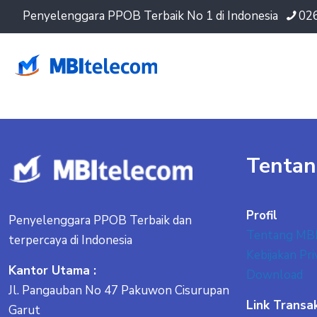
Penyelenggara PPOB Terbaik No 1 di Indonesia
02
Tentan
Profil
Penyelenggara PPOB Terbaik dan
Tentang MB
terpercaya di Indonesia
Kebijakan Pri
Kantor Utama :
Download
Jl. Pangauban No 47 Pakuwon Cisurupan
Link Transa
Garut