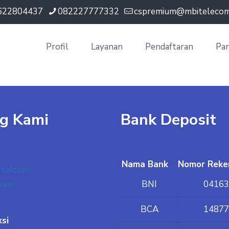
622804437
082227777332
cspremium@mbitelecom.
Profil
Layanan
Pendaftaran
Pa
g Kami
Bank Deposit
Nama Bank
Nomor Reke
Itelcom
vasi
BNI
04163
BCA
14877
ksi