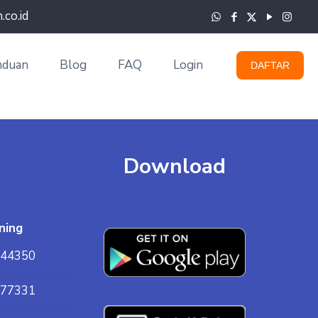
co.id
nduan
Blog
FAQ
Login
DAFTAR
Download
ning
44350
77331