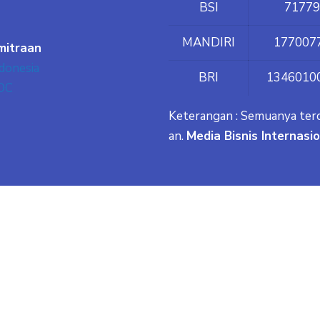
BSI
71779
MANDIRI
177007
mitraan
donesia
BRI
1346010
DC
Keterangan : Semuanya ter
an.
Media Bisnis Internasi