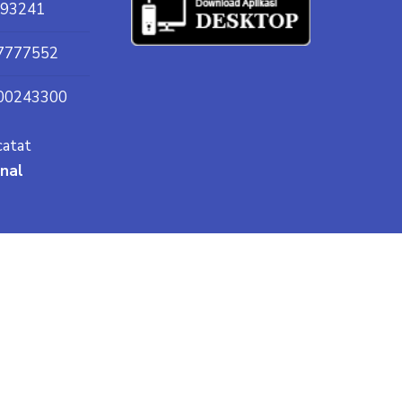
93241
7777552
00243300
catat
onal