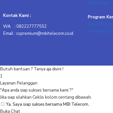
Login Area
Kontak Kami :
Program Ke
Agen POS In
WA : 082227777552
Pembelian E
Email : cspremium@mbitelecom.co.id
Butuh bantuan ? Tanya aja disini !
1
Layanan Pelanggan
"Apa anda siap sukses bersama kami ?"
Jika siap silahkan Ceklis kolom centang dibawah.
Ya, Saya siap sukses bersama MBI Telecom.
Buka Chat