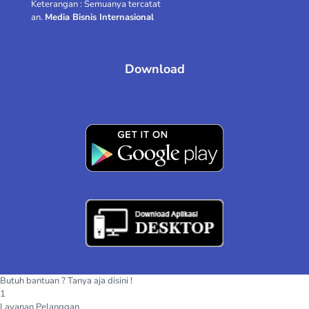
Keterangan : Semuanya tercatat
Tusbungrembang-Rembang
an.
Media Bisnis Internasional
reza zulvi fahrizal-garut
Alhikmah Pulsa-CIREBON
Download
Septian Eka-Cirebon
Lapak Kayu-Limapuluh Kota
Cahaya baru-Tanjung Batu
PP YAN YAN-Cianjur
BATRI,S.PD.I-BULUKUMBA
RUMAIN- KUDUS
loket daffa-lampung
KH SEBISSA PRINTING-Sumbawa Barat
Butuh bantuan ? Tanya aja disini !
1
ABD RAHEM-PAMEKASAN
Layanan Pelanggan