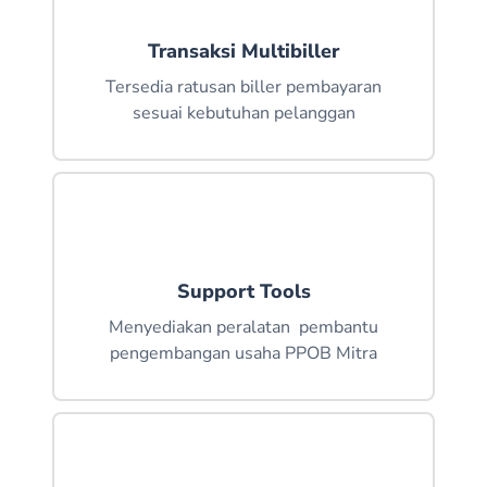
LUNACELL- LAMPUNG
Transaksi Multibiller
WARHAMNA- JAWA BARAT
Tersedia ratusan biller pembayaran
sesuai kebutuhan pelanggan
SYAHRIL MULYADI- SUMATERA UTARA
ANTONIUS TRI HARTANTO- TANGERANG
ABDUR RAZAK- SUMATERA BARAT
ZULHENDRI- RIAU
TRAVEL BATAMINDO- KEPULAUAN RIAU
Support Tools
DAPM MART- KALIMANTAN TIMUR
Menyediakan peralatan pembantu
pengembangan usaha PPOB Mitra
GIGEH - ACEH
MURNICELL- SUMATERA BARAT
DAFFA CELL-ACEH