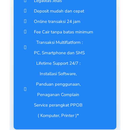
Legalitas Jelas
BERKAH PRATAMA-SULAWESI TENGAH
Deposit mudah dan cepat
ENHA CELL-CIANJUR
Online transaksi 24 jam
DASURI RELOAD-JAWA TIMUR
Fee Cair tanpa batas minimum
RAISYA37-SULAWESI TENGGARA
Transaksi Multiflatform :
RIEF HUSYAHADI-TASIKMALAYA
PC, Smartphone dan SMS
JBCELL HIKMAH IBUNDA-ACEH
Lifetime Support 24/7 :
DINA-JAWA TENGAH
Installasi Software,
HARTAYA MULYADI- LOMBOK TENGAH
Panduan penggunaan,
LOKET ASDI-SUMATERA SELATAN
Penaganan Complain
IMA MILDA-ACEH
Service perangkat PPOB
AHMAD-JAWA TIMUR
( Komputer, Printer )*
ATIKA- JAMBI