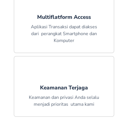
ASIDIQ CELL-JAWA BARAT
Multiflatform Access
GERAI SURYA-KALIMANTAN TENGAH
Aplikasi Transaksi dapat diakses
WIWIANTO-PALEMBANG
dari perangkat Smartphone dan
Komputer
ALZHAFRAN- PALEMBANG
BUMDES SUKSES MULIA-KUNINGAN
CIPTA ENERGY MANDIRI-JAMBI
ANDIKA JAYA-LAMPUNG
VIALLY CRISTA KOTEL-SULAWESI UTARA
Keamanan Terjaga
HADI ONLINE-JAWA TENGAH
Keamanan dan privasi Anda selalu
menjadi prioritas utama kami
HANA-KALIMANTAN BARAT
AFFANS_PEMBAYARAN-RIAU
RIYANTO- JAMBI