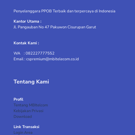
Penyelenggara PPOB Terbaik dan terpercaya di Indonesia
ILMAN MAOLANA-SUMEDANG
Kantor Utama :
FAHNIE CELL-Indramayu
Jl. Pangauban No 47 Pakuwon Cisurupan Garut
Outlet Hilya-Kalimantan Barat
Kontak Kami :
Bezhe-Majalengka
WA : 082227777552
MITRA KITA SELLULER-Gompang Kartasura
Email : cspremium@mbitelecom.co.id
Indra susanto-Limbung Gowa
Sriyadi- Way kanan
Tentang Kami
ARIF BUDIYANTO-PEKALONGAN
Profil
Solikin-Cirebon
Tentang MBItelcom
Kebijakan Privasi
bayar yuk-tarakan
Download
AMIRULLAH PUTRA-NUSA TENGGARA
Link Transaksi
BARAT
Login Area