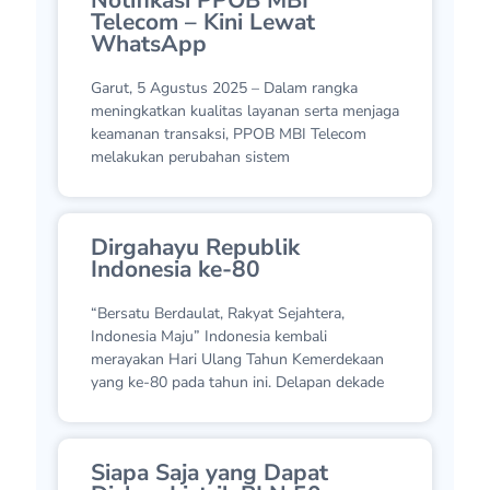
Notifikasi PPOB MBI
Telecom – Kini Lewat
SAPARUDIN- KALIMANTAN BARAT
WhatsApp
Irnawati-Semarang
Garut, 5 Agustus 2025 – Dalam rangka
Rahman-Karawang
meningkatkan kualitas layanan serta menjaga
keamanan transaksi, PPOB MBI Telecom
nurain mandiri- ternate
melakukan perubahan sistem
Abdee Cell-Gorontalo Utara
YumnaCell-Sukabumi
Dirgahayu Republik
Indonesia ke-80
Ayyub-Luwu Luwu
“Bersatu Berdaulat, Rakyat Sejahtera,
abdul aziz-serang
Indonesia Maju” Indonesia kembali
BC TRONIK-PEMALANG
merayakan Hari Ulang Tahun Kemerdekaan
yang ke-80 pada tahun ini. Delapan dekade
Zidan Putra Cell-Kuningan
Muhammad Farid-Pamekasan
Siapa Saja yang Dapat
DICKY PERMANA-BANDUNG