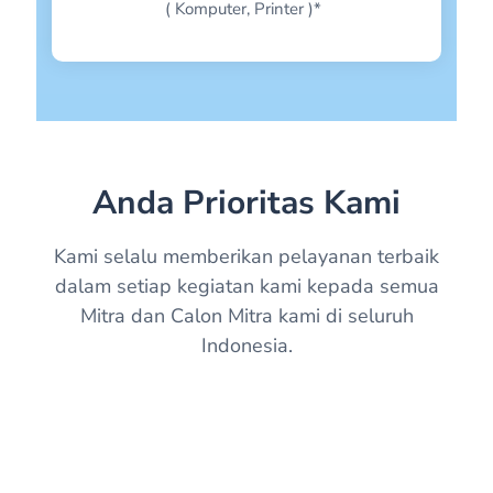
CENDIKIA- WAY KANAN
( Komputer, Printer )*
WULANCELL- JEPARA
KRSB- BANDUNG
AJMAN- PEKAN BARU
MIA TRAVEL SAMARINDA- SAMARINDA
Anda Prioritas Kami
CHOER-SUMATERA UTARA
Kami selalu memberikan pelayanan terbaik
RIVHACELL- BOJONEGORO
dalam setiap kegiatan kami kepada semua
KARJANI- JAWA TIMUR
Mitra dan Calon Mitra kami di seluruh
MUHAMAD SAEPUL MUSTOPA- KARAWANG
Indonesia.
DHORY MULTIFINANCE & TRAVEL-BANGKA
BELITUNG
DASDO MANDIRI JAYA-KALIMANTAN
TENGAH