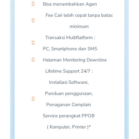
Bisa menambahkan Agen
TEGUH SUDIRJA-JAWA TENGAH
Fee Cair lebih cepat tanpa batas
SISWANTO-SURABAYA
minimum​
HDA AGENCY- BOGOR
Transaksi Multiflatform :
LOMBOK PULSA-LOMBOK BARAT
PC, Smartphone dan SMS
ALI LUKMAN-JAKARTA PUSAT
Halaman Monitoring Downline
SETIAWAN CELL-JAWA TENGAH
Lifetime Support 24/7 :
IPANK PPOB-JAWA TENGAH
Installasi Software,
TEDI PANGKUHAN-GARUT
Panduan penggunaan,
CYRAFKA CELL-BOGOR
Penaganan Complain
RACHMAD KOMPUTER-ACEH
Service perangkat PPOB
KRSB_Cell-BANDUNG
( Komputer, Printer )*
MARELIUS BAENE-SUMATERA UTARA