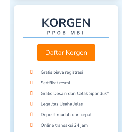
PPOBSHOPE-JAWA TENGAH
AMJAYA-JAKARTA BARAT
KORGEN
AISYA PUSPITASARI-TASIKMALAYA
PPOB MBI
ASRAR-SULAWESI SELATAN
HARUN HUSAIN-SULAWESI SELATAN
Daftar Korgen
HARUN HUSAIN-SULAWESI SELATAN
MANGANET-TASIKMALAYA
Gratis biaya registrasi
TMC CORNER-KLATEN
Sertifikat resmi
ZHIA CELL-BANTEN
Gratis Desain dan Cetak Spanduk*
Legalitas Usaha Jelas
PPOBSHOPE-TEGAL
Deposit mudah dan cepat
SHAKILA-CIANJUR
Online transaksi 24 jam
DWP STORE-SUMATERA BARAT