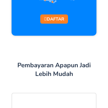
SAEFULLAH- JAWA BARAT
SYAHADA- RIAU
DAFTAR
EMONIKA- BENGKULU
BUMNAG SAMUDERA KOTO NAN DUO-
SUMATERA BARAT
AGISKA- JAWA BARAT
MUHAMMAD HIRZA-SUMATERA BARAT
SUCIPTO-SULAWESI SELATAN
Pembayaran Apapun Jadi
RAGIL CELL PAYMENTS – JAWA BARAT
Lebih Mudah
BETTY YURISMA-KEPUALAUN RIAU
ERI SUHERMAN-JAWA BARAT
RAHMA.COM-GORONTALO
ZAINUDDIN - PALEMBANG