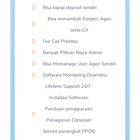
Bisa topup deposit sendiri
CHAERUL HATTA-SULAWESI SELATAN
Bisa menambah Korgen, Agen
TOKO DIANA-JAWA TENGAH
serta CA
PPOB RURA-SULAWESI SELATAN
Fee Cair Prioritas
LOKET MANDIRI JAYA-SUMATERA SELATAN
Banyak Pilihan Biaya Admin
BUMDES BENDUNG REJO-SEMARANG
Bisa Memanage User Agen Sendiri
RINADHA CELL- TUBAN
Software Monitoring Downline
ADIB CELL- SUMENEP
Lifetime Support 24/7 :
PPOB DIAT CELL- CIANJUR
Installasi Software,
NAJAH RELOAD- SITUBONDO
Panduan penggunaan,
MALIKU CELL-KALIMANTAN TENGAH
Penaganan Complain
AFRIMON- BENGKULU
Service perangkat PPOB