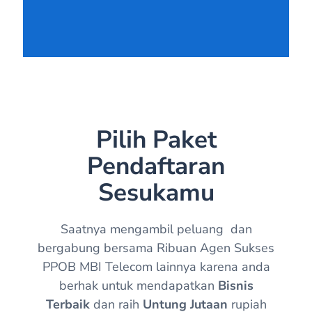
JAZ CELL- TEGAL
NEOCELL-KALIMANTAN TIMUR
ARHAM-SULAWESI SELATAN
SAMSUL FAJRI-ACEH
NORMAN CELL89-JAWA BARAT
Pilih Paket
AGUNG TRANMIGIANTO-SUMATERA
SELATAN
Pendaftaran
KOJAYSHOP-JAKARTA
Sesukamu
AMRI SIAGIAN-SUMATERA UTARA
Saatnya mengambil peluang dan
PRISMA AGENCY-NUSA TENGGARA TIMUR
bergabung bersama Ribuan Agen Sukses
DWI PURWANTO-JAWA TIMUR
PPOB MBI Telecom lainnya karena anda
JEFFRY-SUMATERA UTARA
berhak untuk mendapatkan
Bisnis
Terbaik
dan raih
Untung Jutaan
rupiah
GO ONLINE PAYMENT-SUMATERA BARAT