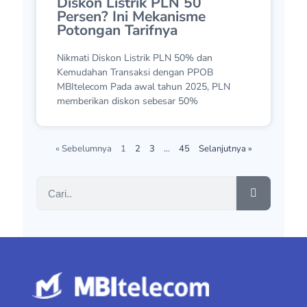
Diskon Listrik PLN 50
Persen? Ini Mekanisme
pridanet-bandung
Potongan Tarifnya
Darman-Parepare
Nikmati Diskon Listrik PLN 50% dan
Kemudahan Transaksi dengan PPOB
FAIZA MULTIPAYMENT-SUMATERA SELATAN
MBItelecom Pada awal tahun 2025, PLN
Ali Sadikin-Bandung
memberikan diskon sebesar 50%
Muhammad Awalludin-Yogyakarta
« Sebelumnya
1
2
3
…
45
Selanjutnya »
ARIS IMAMUDIN-BANYUMAS
SHOLEH_JAY-Purworejo
FIRMAN PRIYATNO- BANGKA BELITUNG
APUDCELL-Serang
Didik Priharyadi-Sukoharjo
Puji Wahyu Wibowo-Tulungagung
AF.ComCell-Barito Utara