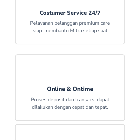
MUHAMMAD ALVIN NIDHZAR ALFARUZ-
SURABAYA
Costumer Service 24/7
DIDIK EKO SAPUTRO- JAWA TIMUR
Pelayanan pelanggan premium care
siap membantu Mitra setiap saat
DESI PUJAKESUMA-SUMATERA SELATAN
BAROKAHPAYMENT- JAWA TIMUR
DIFARCALL- GORONTALO
HARTONO-SUMATERA UTARA
ARKHAN KOMPUTER-SUMATERA UTARA
Online & Ontime
GALAXY PULSA- KALIMANTAN BARAT
Proses deposit dan transaksi dapat
RIDA CELLULER-JAWA BARAT
dilakukan dengan cepat dan tepat.
MUZAKIR-ACEH
FITRAH JAYA RELOAD- JAWA BARAT
WULAN CELL- JAWA TENGAH