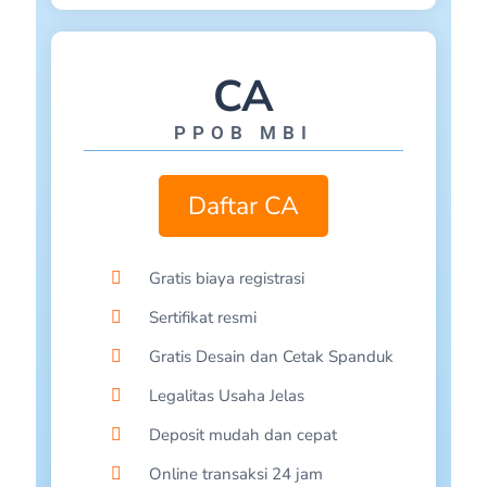
MBI SUMENEP-JAWA TIMUR
MUNAWIR-KARAWANG
CA
DARMAWAN AQDAM HARUN-SULAWESI
PPOB MBI
TENGAH
Deni Sukarno, S.IP-JAMBI
Daftar CA
ROGER MANUSIWA-AMBON
KPP TOURS TRAVEL-KALIMANTAN TIMUR
Gratis biaya registrasi
CAHAYA TRAVEL-LOMBOK TIMUR
Sertifikat resmi
ASEP KURNIAWAN-TANGERANG
Gratis Desain dan Cetak Spanduk
TENGGANG JAYA ELEKTRONIK-SUMATERA
Legalitas Usaha Jelas
BARAT
Deposit mudah dan cepat
MAYA CELLLAMPUNG
Online transaksi 24 jam
GMC-LAMPUNG