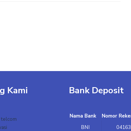
g Kami
Bank Deposit
Nama Bank
Nomor Reke
Itelcom
vasi
BNI
04163