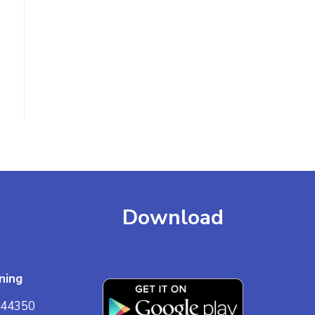
Download
ning
44350