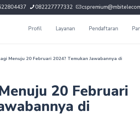
622804437
082227777332
cspremium@mbitelecom.
Profil
Layanan
Pendaftaran
Pa
Lagi Menuju 20 Februari 2024? Temukan Jawabannya di
 Menuju 20 Februari
awabannya di