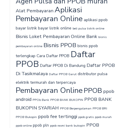
Agen Pulsa dan PPOB murah‎
Aplikasi
Alat Pembayaran
Pembayaran Online
aplikasi ppob
bayar listrik
bayar listrik online
beli pulsa listrik online
Bisnis Loket Pembayaran Online Bank
bisnis
Bisnis PPOB
bisnis ppob
pembayaran online
Daftar
terlengkap
Cara Daftar PPOB
PPOB
Daftar PPOB
Daftar PPOB Di Bandung
Di Tasikmalaya
distributor pulsa
Daftar PPOB Garut
elektrik termurah dan terpercaya
Pembayaran Online
PPOB
ppob
android
PPOB BANK
PPOb Bank
PPOB BANK BUKOPIN
BUKOPIN SYARIAH
PPOB Berpengalaman
PPOB BRI
ppob fee tertinggi
PPOB Bukopin
ppob gratis
ppob murah
PPOB
ppob pln
ppob online
ppob resmi bank bukopin