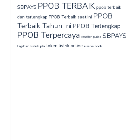
PPOB TERBAIK
SBPAYS
ppob terbaik
PPOB
dan terlengkap
PPOB Terbaik saat ini
Terbaik Tahun Ini
PPOB Terlengkap
PPOB Terpercaya
SBPAYS
reseller pulsa
token listrik online
tagihan listrik pln
usaha ppob