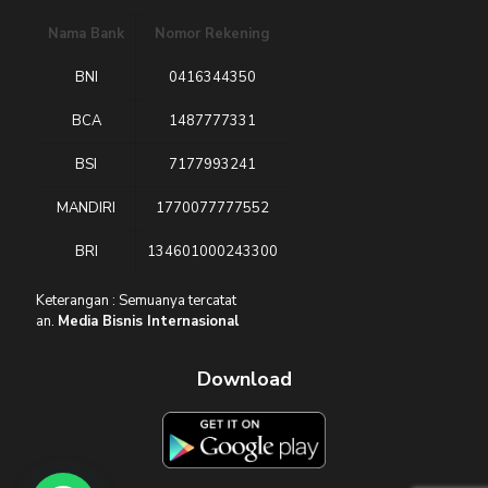
Nama Bank
Nomor Rekening
BNI
0416344350
BCA
1487777331
BSI
7177993241
MANDIRI
1770077777552
BRI
134601000243300
Keterangan : Semuanya tercatat
an.
Media Bisnis Internasional
Download