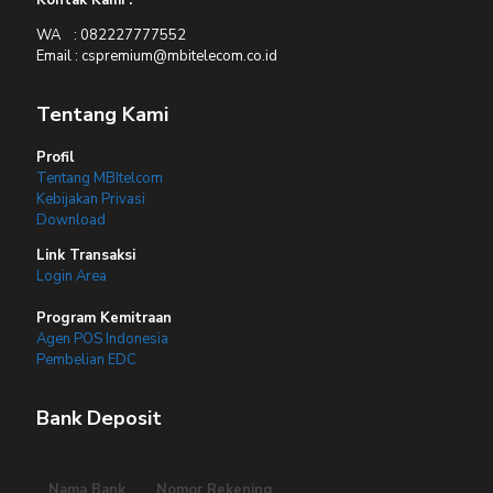
Kontak Kami :
WA : 082227777552
Email : cspremium@mbitelecom.co.id
Tentang Kami
Profil
Tentang MBItelcom
Kebijakan Privasi
Download
Link Transaksi
Login Area
Program Kemitraan
Agen POS Indonesia
Pembelian EDC
Bank Deposit
Nama Bank
Nomor Rekening