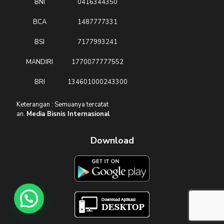
BNI
0416344350
BCA
1487777331
BSI
7177993241
MANDIRI
1770077777552
BRI
134601000243300
Keterangan : Semuanya tercatat
an.
Media Bisnis Internasional
Download