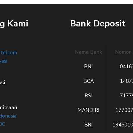
g Kami
Bank Deposit
Nama Bank
Nomor 
Itelcom
vasi
BNI
0416
BCA
1487
ksi
BSI
7177
mitraan
MANDIRI
17700
donesia
DC
BRI
134601