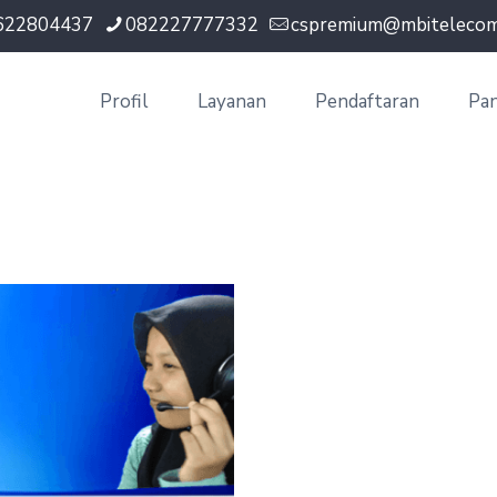
622804437
082227777332
cspremium@mbitelecom.
Profil
Layanan
Pendaftaran
Pa