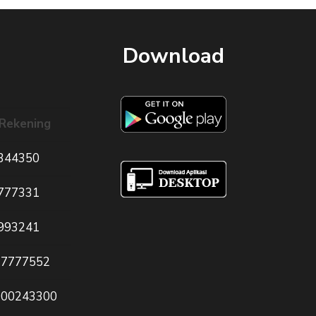
Download
Rekening
344350
777331
993241
77777552
000243300