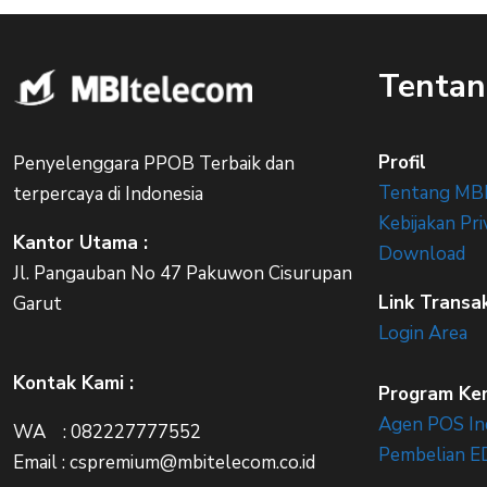
Tentan
Profil
Penyelenggara PPOB Terbaik dan
Tentang MB
terpercaya di Indonesia
Kebijakan Pri
Kantor Utama :
Download
Jl. Pangauban No 47 Pakuwon Cisurupan
Link Transa
Garut
Login Area
Kontak Kami :
Program Ke
Agen POS In
WA : 082227777552
Pembelian E
Email : cspremium@mbitelecom.co.id