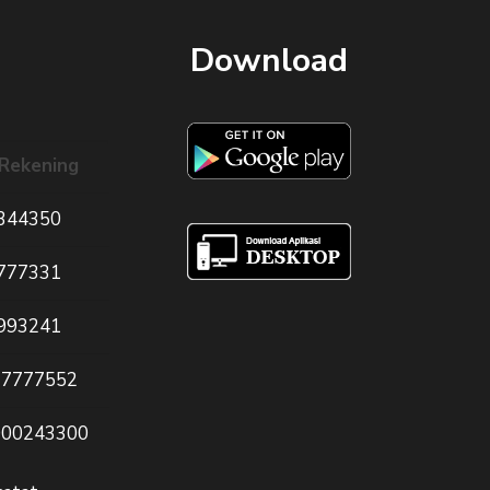
Download
Rekening
344350
777331
993241
77777552
000243300