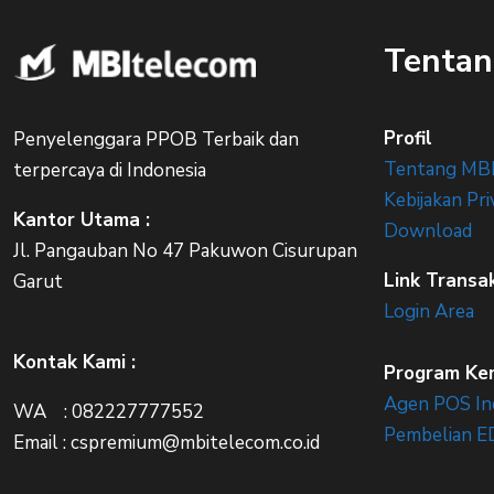
Tentan
Profil
Penyelenggara PPOB Terbaik dan
Tentang MB
terpercaya di Indonesia
Kebijakan Pri
Kantor Utama :
Download
Jl. Pangauban No 47 Pakuwon Cisurupan
Link Transa
Garut
Login Area
Kontak Kami :
Program Ke
Agen POS In
WA : 082227777552
Pembelian E
Email : cspremium@mbitelecom.co.id