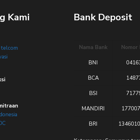
g Kami
Bank Deposit
Nama Bank
Nomor 
Itelcom
vasi
BNI
0416
BCA
1487
ksi
BSI
7177
mitraan
MANDIRI
17700
donesia
DC
BRI
134601