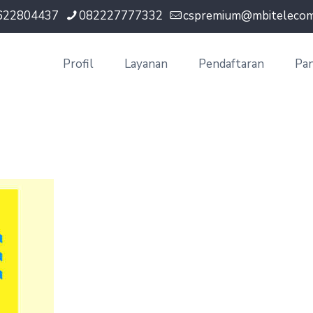
622804437
082227777332
cspremium@mbitelecom.
Profil
Layanan
Pendaftaran
Pa