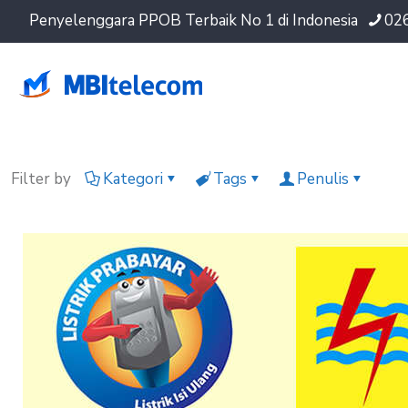
Penyelenggara PPOB Terbaik No 1 di Indonesia
02
Filter by
Kategori
Tags
Penulis