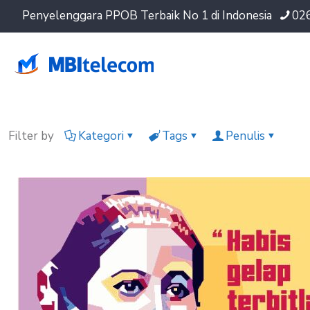
Penyelenggara PPOB Terbaik No 1 di Indonesia
02
Filter by
Kategori
Tags
Penulis