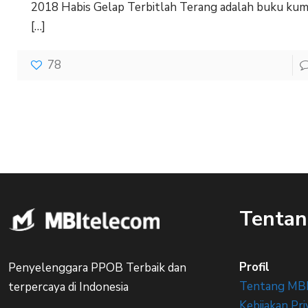
2018 Habis Gelap Terbitlah Terang adalah buku kump
[…]
78
Tentan
Profil
Penyelenggara PPOB Terbaik dan
Tentang MB
terpercaya di Indonesia
Kebijakan Pri