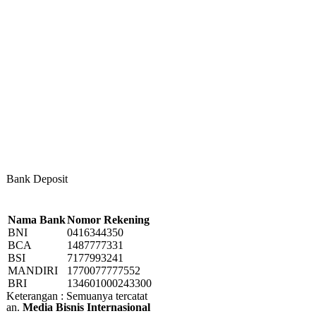
Bank Deposit
Nama Bank
Nomor Rekening
BNI
0416344350
BCA
1487777331
BSI
7177993241
MANDIRI
1770077777552
BRI
134601000243300
Keterangan : Semuanya tercatat
an.
Media Bisnis Internasional