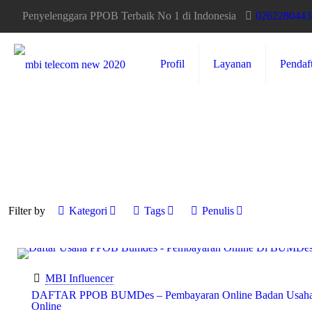
Penyelenggara PPOB Terbaik No 1 di Indonesia
0262280443
Profil
Layanan
Pendaf
Filter by
Kategori
Tags
Penulis
MBI Influencer
DAFTAR PPOB BUMDes – Pembayaran Online Badan Usaha
Online