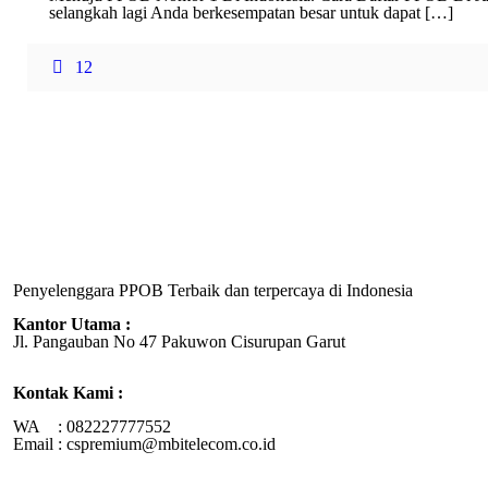
selangkah lagi Anda berkesempatan besar untuk dapat
[…]
12
Penyelenggara PPOB Terbaik dan terpercaya di Indonesia
Kantor Utama :
Jl. Pangauban No 47 Pakuwon Cisurupan Garut
Kontak Kami :
WA : 082227777552
Email : cspremium@mbitelecom.co.id