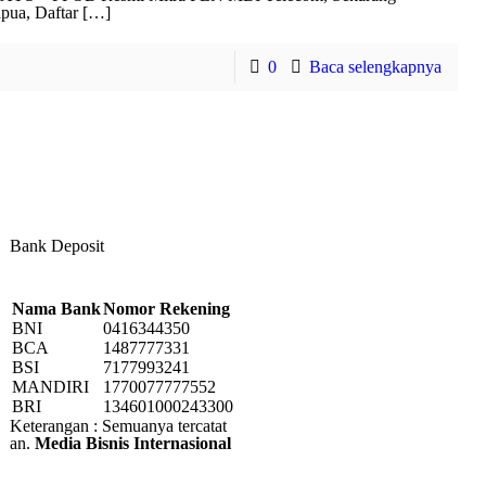
pua, Daftar
[…]
0
Baca selengkapnya
Bank Deposit
Nama Bank
Nomor Rekening
BNI
0416344350
BCA
1487777331
BSI
7177993241
MANDIRI
1770077777552
BRI
134601000243300
Keterangan : Semuanya tercatat
an.
Media Bisnis Internasional