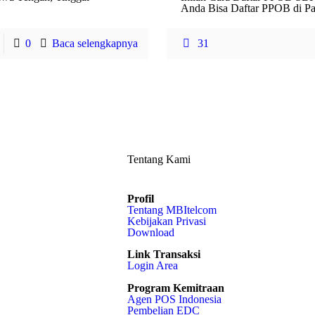
Anda Bisa Daftar PPOB di Pa
0
Baca selengkapnya
31
Tentang Kami
Profil
Tentang MBItelcom
Kebijakan Privasi
Download
Link Transaksi
Login Area
Program Kemitraan
Agen POS Indonesia
Pembelian EDC