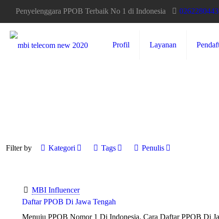
Penyelenggara PPOB Terbaik No 1 di Indonesia
0262280443
Profil
Layanan
Pendaf
Filter by
Kategori
Tags
Penulis
MBI Influencer
Daftar PPOB Di Jawa Tengah
Menuju PPOB Nomor 1 Di Indonesia. Cara Daftar PPOB Di Ja