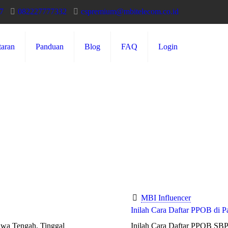
7
082227777332
cspremium@mbitelecom.co.id
taran
Panduan
Blog
FAQ
Login
MBI Influencer
Inilah Cara Daftar PPOB d
wa Tengah, Tinggal
Inilah Cara Daftar PPOB S