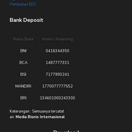
Pembelian EDC
Bank Deposit
Nama Bank
Nomor Rekening
BNI
0416344350
BCA
1487777331
BSI
7177993241
MANDIRI
1770077777552
BRI
134601000243300
Keterangan : Semuanya tercatat
an.
Media Bisnis Internasional