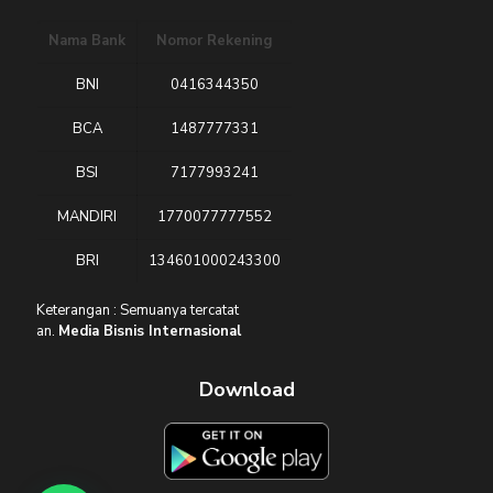
Nama Bank
Nomor Rekening
BNI
0416344350
BCA
1487777331
BSI
7177993241
MANDIRI
1770077777552
BRI
134601000243300
Keterangan : Semuanya tercatat
an.
Media Bisnis Internasional
Download