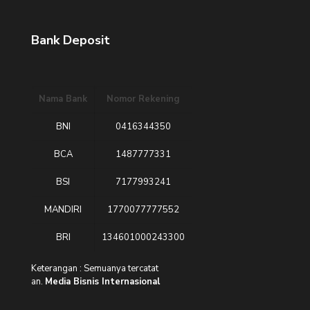
Bank Deposit
Nama Bank
Nomor Rekening
BNI
0416344350
BCA
1487777331
BSI
7177993241
MANDIRI
1770077777552
BRI
134601000243300
Keterangan : Semuanya tercatat
an.
Media Bisnis Internasional