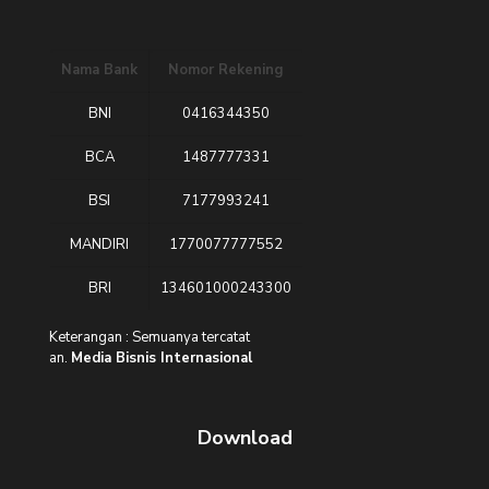
Nama Bank
Nomor Rekening
BNI
0416344350
BCA
1487777331
BSI
7177993241
MANDIRI
1770077777552
BRI
134601000243300
Keterangan : Semuanya tercatat
an.
Media Bisnis Internasional
Download