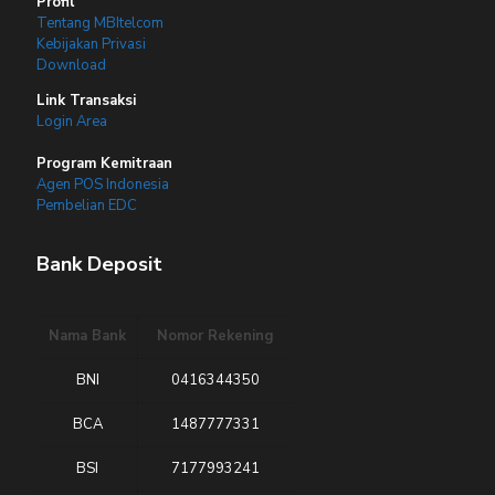
Profil
Tentang MBItelcom
Kebijakan Privasi
Download
Link Transaksi
Login Area
Program Kemitraan
Agen POS Indonesia
Pembelian EDC
Bank Deposit
Nama Bank
Nomor Rekening
BNI
0416344350
BCA
1487777331
BSI
7177993241