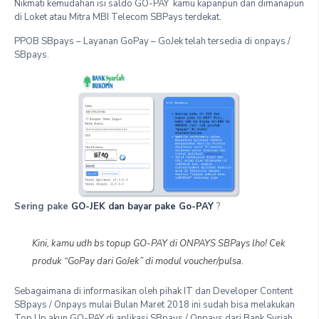
Nikmati kemudahan isi saldo GO-PAY kamu kapanpun dan dimanapun
di Loket atau Mitra MBI Telecom SBPays terdekat.
PPOB SBpays – Layanan GoPay – GoJek telah tersedia di onpays /
SBpays.
Sering pake
GO-JEK dan bayar pake Go-PAY
?
Kini, kamu udh bs topup GO-PAY di ONPAYS SBPays lho! Cek
produk “GoPay dari GoJek” di modul voucher/pulsa.
Sebagaimana di informasikan oleh pihak IT dan Developer Content
SBpays / Onpays mulai Bulan Maret 2018 ini sudah bisa melakukan
Top Up akun GO-PAY di aplikasi SBpays / Onpays dari Bank Syriah