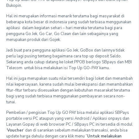
Bukopin.
Hal ini merupakan informasi menarik terutama bagi masyarakat di
beberapa kota besar di indonesia yang sudah terbiasa menggunakan
aplikasi dalam kegiatan sehari – hari mereka terutama bagi para
pengguna Go Jek, Go Car, Go Clean dan lain sebagainya yang
merupakan produk dari Gojek.
Jadi buat para pengguna aplikasi Go Jek, GoBox dan lainnya tidak
perlu lagi pusing tentang bagaimana cara top up deposit Saldo.
Sekarang anda cukup datang ke loket PPOB berlogo SBpays dan MBI
Telecom untuk bisa melakukan isi Top Up GO-PAY kamu.
Hal ini juga merupakan suatu nilai tersendiri bagi loket dan menambah
nilai kepercayaan, karena sudah mulai berekspansi dan menambahkan
fitur-fitur terbaru disesuaikan dengan kebutuhan masarakat terutama
bagi yang sudah terbiasa menggunakan pembayaran secara non-
tunai.
Pembelian / pengisian Top Up GO PAY bisa melalui aplikasi SBPays
portable versi PC ataupun yang versi Android / Aplikasi onpays dan
Layanan Gopay di web browser PC / SBpays PC ini tersedia di modul
‘
Voucher
‘ dan di sarankan sebelum melakukan transaksi, anda bisa
update harga dahulu dengan cara klik menu ”
Untuk melakukan