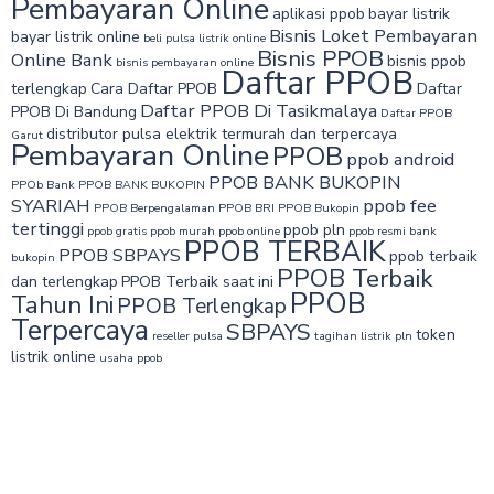
Pembayaran Online
aplikasi ppob
bayar listrik
Bisnis Loket Pembayaran
bayar listrik online
beli pulsa listrik online
Bisnis PPOB
Online Bank
bisnis ppob
bisnis pembayaran online
Daftar PPOB
terlengkap
Cara Daftar PPOB
Daftar
Daftar PPOB Di Tasikmalaya
PPOB Di Bandung
Daftar PPOB
distributor pulsa elektrik termurah dan terpercaya
Garut
Pembayaran Online
PPOB
ppob android
PPOB BANK BUKOPIN
PPOb Bank
PPOB BANK BUKOPIN
SYARIAH
ppob fee
PPOB Berpengalaman
PPOB BRI
PPOB Bukopin
tertinggi
ppob pln
ppob gratis
ppob murah
ppob online
ppob resmi bank
PPOB TERBAIK
PPOB SBPAYS
ppob terbaik
bukopin
PPOB Terbaik
dan terlengkap
PPOB Terbaik saat ini
PPOB
Tahun Ini
PPOB Terlengkap
Terpercaya
SBPAYS
token
reseller pulsa
tagihan listrik pln
listrik online
usaha ppob