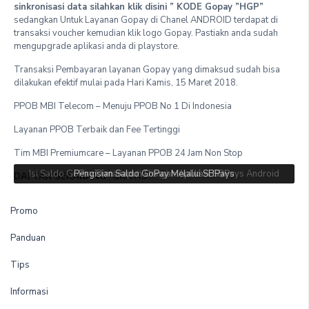
sinkronisasi data silahkan klik disini ” KODE Gopay ”HGP”
sedangkan Untuk Layanan Gopay di Chanel ANDROID terdapat di
transaksi voucher kemudian klik logo Gopay. Pastiakn anda sudah
mengupgrade aplikasi anda di playstore.
Transaksi Pembayaran layanan Gopay yang dimaksud sudah bisa
dilakukan efektif mulai pada Hari Kamis, 15 Maret 2018.
PPOB MBI Telecom – Menuju PPOB No 1 Di Indonesia
Layanan PPOB Terbaik dan Fee Tertinggi
Tim MBI Premiumcare – Layanan PPOB 24 Jam Non Stop
Isi Saldo GoPay Dimanapun Dengan Aplikasi SBPays Android
Pengisian Saldo GoPay Melalui SBPays
Topup Saldo GoPay Melalui SBPays
DAFTAR SEKARANG
,
GRATIS
!!!
Promo
Panduan
Tips
Informasi