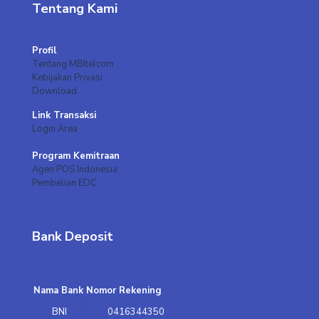
Tentang Kami
Profil
Tentang MBItelcom
Kebijakan Privasi
Download
Link Transaksi
Login Area
Program Kemitraan
Agen POS Indonesia
Pembelian EDC
Bank Deposit
Nama Bank
Nomor Rekening
BNI
0416344350