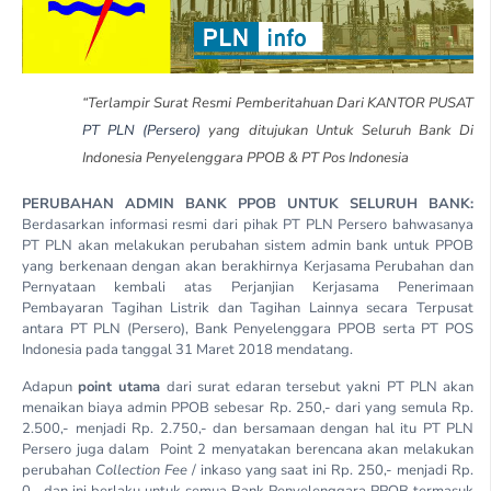
“Terlampir Surat Resmi Pemberitahuan Dari KANTOR PUSAT
PT PLN (Persero)
yang ditujukan Untuk Seluruh Bank Di
Indonesia Penyelenggara PPOB & PT Pos Indonesia
PERUBAHAN ADMIN BANK PPOB UNTUK SELURUH BANK:
Berdasarkan informasi resmi dari pihak PT PLN Persero bahwasanya
PT PLN akan melakukan perubahan sistem admin bank untuk PPOB
yang berkenaan dengan akan berakhirnya Kerjasama Perubahan dan
Pernyataan kembali atas Perjanjian Kerjasama Penerimaan
Pembayaran Tagihan Listrik dan Tagihan Lainnya secara Terpusat
antara PT PLN (Persero), Bank Penyelenggara PPOB serta PT POS
Indonesia pada tanggal 31 Maret 2018 mendatang.
Adapun
point utama
dari surat edaran tersebut yakni PT PLN akan
menaikan biaya admin PPOB sebesar Rp. 250,- dari yang semula Rp.
2.500,- menjadi Rp. 2.750,- dan bersamaan dengan hal itu PT PLN
Persero juga dalam Point 2 menyatakan berencana akan melakukan
perubahan
Collection Fee
/ inkaso yang saat ini Rp. 250,- menjadi Rp.
0,- dan ini berlaku untuk semua Bank Penyelenggara PPOB termasuk