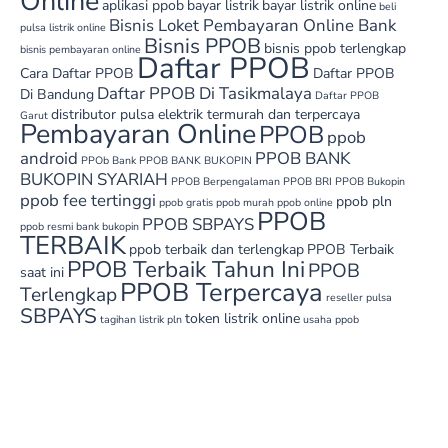
Online
aplikasi ppob
bayar listrik
bayar listrik online
beli
Bisnis Loket Pembayaran Online Bank
pulsa listrik online
Bisnis PPOB
bisnis ppob terlengkap
bisnis pembayaran online
Daftar PPOB
Cara Daftar PPOB
Daftar PPOB
Daftar PPOB Di Tasikmalaya
Di Bandung
Daftar PPOB
distributor pulsa elektrik termurah dan terpercaya
Garut
Pembayaran Online
PPOB
ppob
android
PPOB BANK
PPOb Bank
PPOB BANK BUKOPIN
BUKOPIN SYARIAH
PPOB Berpengalaman
PPOB BRI
PPOB Bukopin
ppob fee tertinggi
ppob pln
ppob gratis
ppob murah
ppob online
PPOB
PPOB SBPAYS
ppob resmi bank bukopin
TERBAIK
ppob terbaik dan terlengkap
PPOB Terbaik
PPOB Terbaik Tahun Ini
PPOB
saat ini
PPOB Terpercaya
Terlengkap
reseller pulsa
SBPAYS
token listrik online
tagihan listrik pln
usaha ppob