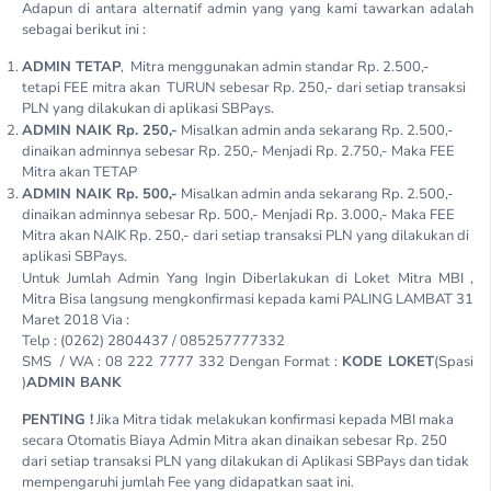
Adapun di antara alternatif admin yang yang kami tawarkan adalah
sebagai berikut ini :
ADMIN TETAP
, Mitra menggunakan admin standar Rp. 2.500,-
tetapi FEE mitra akan TURUN sebesar Rp. 250,- dari setiap transaksi
PLN yang dilakukan di aplikasi SBPays.
ADMIN NAIK Rp. 250,-
Misalkan admin anda sekarang Rp. 2.500,-
dinaikan adminnya sebesar Rp. 250,- Menjadi Rp. 2.750,- Maka FEE
Mitra akan TETAP
ADMIN NAIK Rp. 500,-
Misalkan admin anda sekarang Rp. 2.500,-
dinaikan adminnya sebesar Rp. 500,- Menjadi Rp. 3.000,- Maka FEE
Mitra akan NAIK Rp. 250,- dari setiap transaksi PLN yang dilakukan di
aplikasi SBPays.
Untuk Jumlah Admin Yang Ingin Diberlakukan di Loket Mitra MBI ,
Mitra Bisa langsung mengkonfirmasi kepada kami PALING LAMBAT 31
Maret 2018 Via :
Telp : (0262) 2804437 / 085257777332
SMS / WA : 08 222 7777 332 Dengan Format :
KODE LOKET
(Spasi
)
ADMIN BANK
PENTING !
Jika Mitra tidak melakukan konfirmasi kepada MBI maka
secara Otomatis Biaya Admin Mitra akan dinaikan sebesar Rp. 250
dari setiap transaksi PLN yang dilakukan di Aplikasi SBPays dan tidak
mempengaruhi jumlah Fee yang didapatkan saat ini.