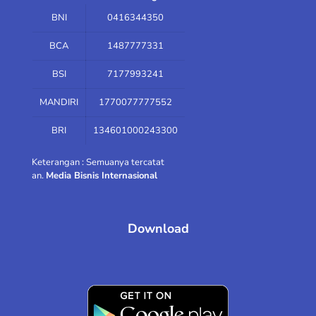
BNI
0416344350
BCA
1487777331
BSI
7177993241
MANDIRI
1770077777552
BRI
134601000243300
Keterangan : Semuanya tercatat
an.
Media Bisnis Internasional
Download