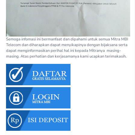
Semoga infomasi ini bermanfaat dan dipahami untuk semua Mitra MBI
Telecom dan diharapkan dapat menyikapinya dengan bijaksana serta
dapat menginformasikan perihal hal ini kepada Mitranya masing-
masing. Atas perhatian dan kerjasamanya kami ucapkan terimakasih.