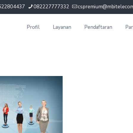
622804437
082227777332
cspremium@mbitelecom.
Profil
Layanan
Pendaftaran
Pa