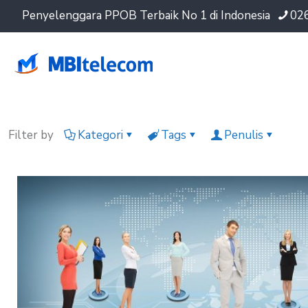
Penyelenggara PPOB Terbaik No 1 di Indonesia
02
Filter by
Kategori
Tags
Penulis