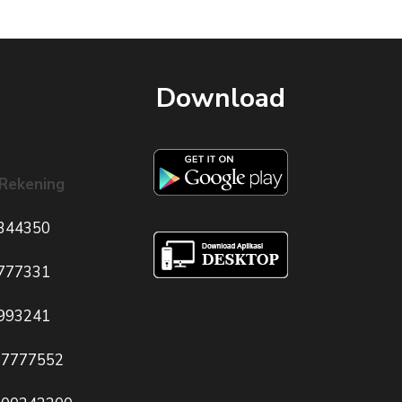
Download
Rekening
344350
777331
993241
77777552