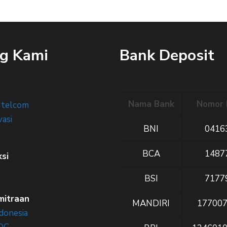
g Kami
Bank Deposit
Nama Bank
Nomor 
Itelcom
vasi
BNI
0416
BCA
1487
ksi
BSI
7177
mitraan
MANDIRI
17700
donesia