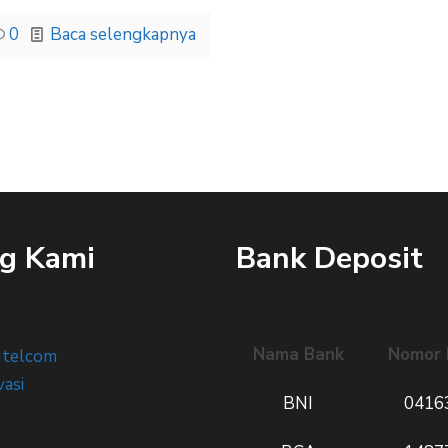
0
Baca selengkapnya
g Kami
Bank Deposit
Nama Bank
Nomor 
Itelcom
vasi
BNI
0416