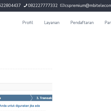
622804437
082227777332
cspremium@mbitelecom.
Profil
Layanan
Pendaftaran
Pa