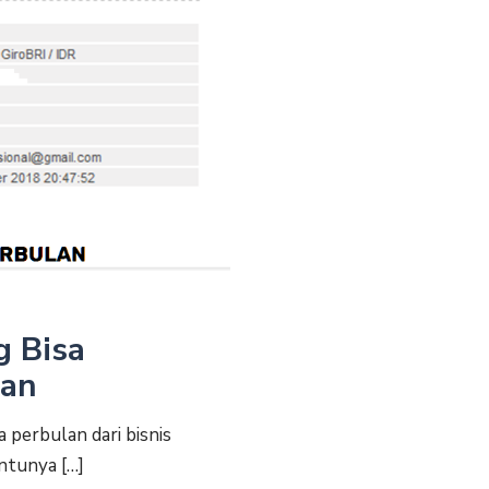
g Bisa
lan
 perbulan dari bisnis
entunya
[…]