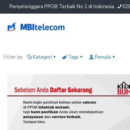
Penyelenggara PPOB Terbaik No 1 di Indonesia
02
Filter by
Kategori
Tags
Penulis