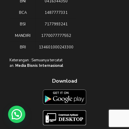
BNI
0416344350
BCA
1487777331
BSI
7177993241
MANDIRI
1770077777552
BRI
134601000243300
Keterangan : Semuanya tercatat
an.
Media Bisnis Internasional
Download