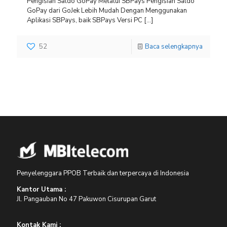
Pengisian Saldo GoPay Melalui SBPays Pengisian Saldo
GoPay dari GoJek Lebih Mudah Dengan Menggunakan
Aplikasi SBPays, baik SBPays Versi PC
[…]
52
Baca selengkapnya
Penyelenggara PPOB Terbaik dan terpercaya di Indonesia
Kantor Utama :
Jl. Pangauban No 47 Pakuwon Cisurupan Garut
Kontak Kami :