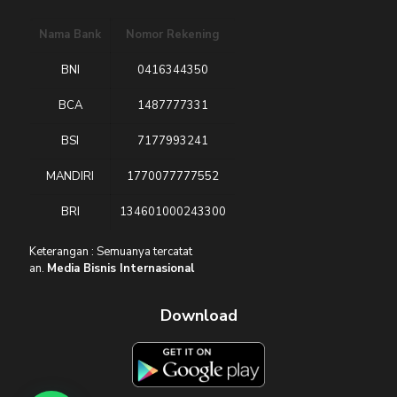
Nama Bank
Nomor Rekening
BNI
0416344350
BCA
1487777331
BSI
7177993241
MANDIRI
1770077777552
BRI
134601000243300
Keterangan : Semuanya tercatat
an.
Media Bisnis Internasional
Download