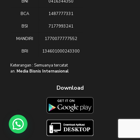
BNI
0416344350
BCA
1487777331
BSI
7177993241
MANDIRI
1770077777552
BRI
134601000243300
Keterangan : Semuanya tercatat
an.
Media Bisnis Internasional
Download