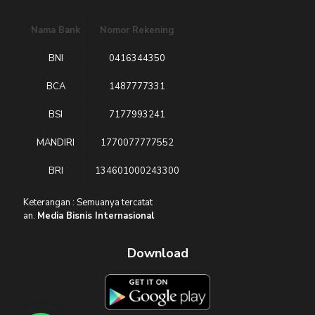
Nama Bank
Nomor Rekening
BNI
0416344350
BCA
1487777331
BSI
7177993241
MANDIRI
1770077777552
BRI
134601000243300
Keterangan : Semuanya tercatat
an.
Media Bisnis Internasional
Download