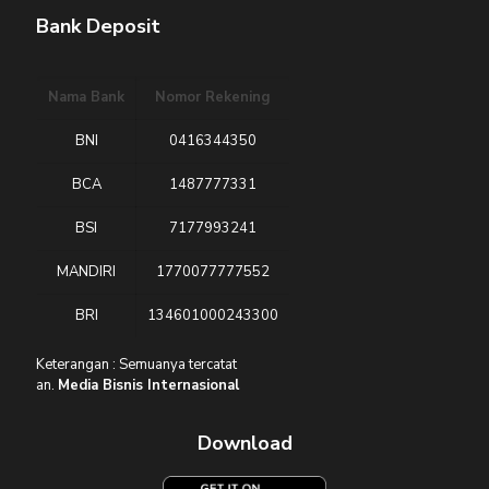
Bank Deposit
Nama Bank
Nomor Rekening
BNI
0416344350
BCA
1487777331
BSI
7177993241
MANDIRI
1770077777552
BRI
134601000243300
Keterangan : Semuanya tercatat
an.
Media Bisnis Internasional
Download