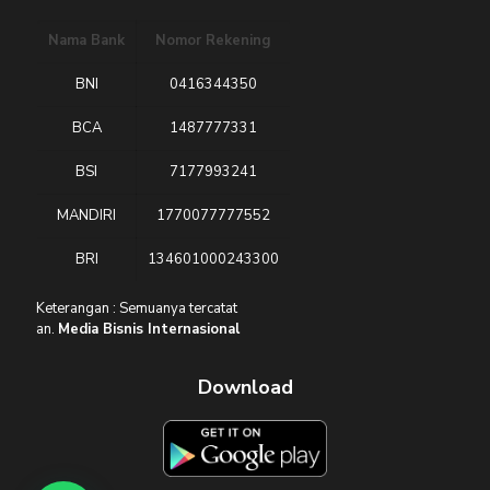
Nama Bank
Nomor Rekening
BNI
0416344350
BCA
1487777331
BSI
7177993241
MANDIRI
1770077777552
BRI
134601000243300
Keterangan : Semuanya tercatat
an.
Media Bisnis Internasional
Download