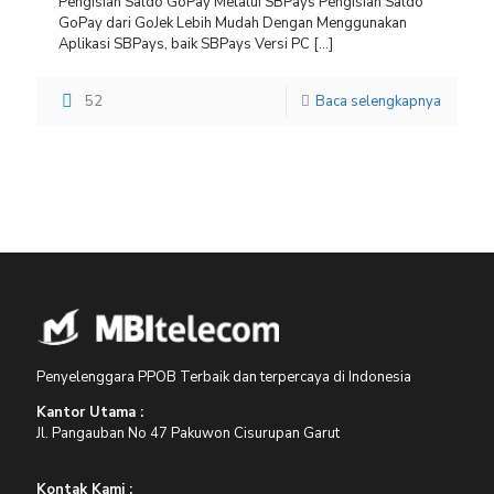
Pengisian Saldo GoPay Melalui SBPays Pengisian Saldo
GoPay dari GoJek Lebih Mudah Dengan Menggunakan
Aplikasi SBPays, baik SBPays Versi PC
[…]
52
Baca selengkapnya
Penyelenggara PPOB Terbaik dan terpercaya di Indonesia
Kantor Utama :
Jl. Pangauban No 47 Pakuwon Cisurupan Garut
Kontak Kami :