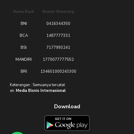
Nama Bank
Nomor Rekening
BNI
0416344350
BCA
1487777331
BSI
7177993241
MANDIRI
1770077777552
BRI
134601000243300
Keterangan : Semuanya tercatat
an.
Media Bisnis Internasional
Download