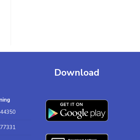
Download
ning
44350
77331