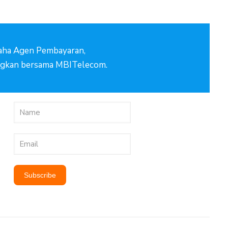
aha Agen Pembayaran,
gkan bersama MBITelecom.
Subscribe