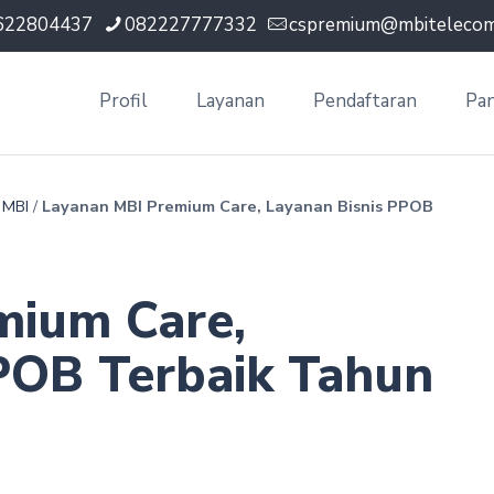
622804437
082227777332
cspremium@mbitelecom.
Profil
Layanan
Pendaftaran
Pa
 MBI
/
Layanan MBI Premium Care, Layanan Bisnis PPOB
mium Care,
POB Terbaik Tahun