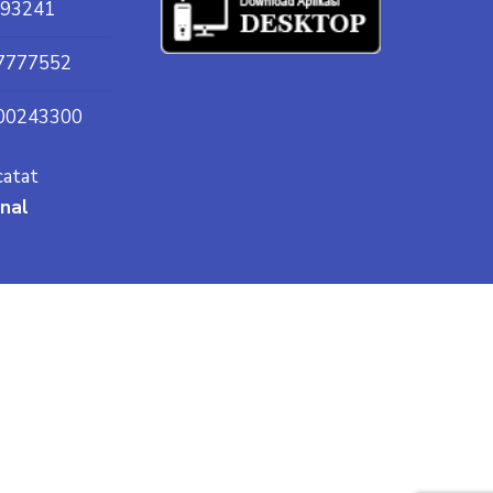
93241
7777552
00243300
catat
onal