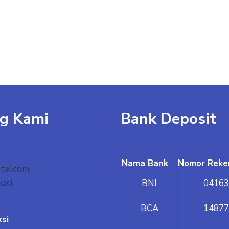
g Kami
Bank Deposit
Nama Bank
Nomor Reke
Itelcom
vasi
BNI
04163
BCA
14877
ksi