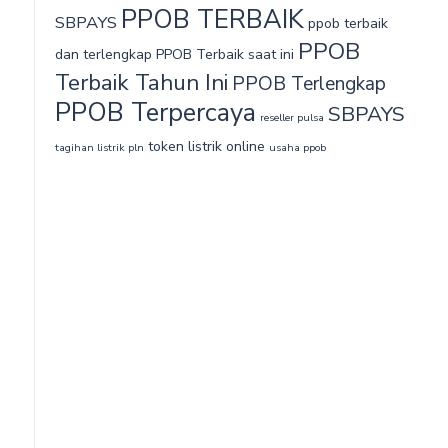
PPOB TERBAIK
SBPAYS
ppob terbaik
PPOB
dan terlengkap
PPOB Terbaik saat ini
Terbaik Tahun Ini
PPOB Terlengkap
PPOB Terpercaya
SBPAYS
reseller pulsa
token listrik online
tagihan listrik pln
usaha ppob