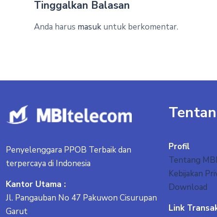
Tinggalkan Balasan
Anda harus
masuk
untuk berkomentar.
Tentan
Profil
Penyelenggara PPOB Terbaik dan
Tentang MB
terpercaya di Indonesia
Kebijakan Pri
Kantor Utama :
Download
Jl. Pangauban No 47 Pakuwon Cisurupan
Link Transa
Garut