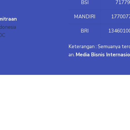
BSI
71779
MANDIRI
177007
mitraan
donesia
BRI
1346010
DC
Keterangan : Semuanya ter
an.
Media Bisnis Internasi