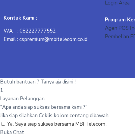
Login Area
Kontak Kami :
Program Ke
Agen POS In
WA : 082227777552
Pembelian E
Email : cspremium@mbitelecom.co.id
Butuh bantuan ? Tanya aja disini !
1
Layanan Pelanggan
"Apa anda siap sukses bersama kami ?"
Jika siap silahkan Ceklis kolom centang dibawah.
Ya, Saya siap sukses bersama MBI Telecom.
Buka Chat