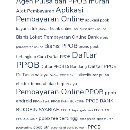
Agen Pulsa dan PPOB murah‎
Aplikasi
Alat Pembayaran
Pembayaran Online
aplikasi ppob
bayar listrik
bayar listrik online
beli pulsa listrik online
Bisnis Loket Pembayaran Online Bank
bisnis
Bisnis PPOB
bisnis ppob
pembayaran online
Daftar
terlengkap
Cara Daftar PPOB
PPOB
Daftar PPOB
Daftar PPOB Di Bandung
Di Tasikmalaya
distributor pulsa
Daftar PPOB Garut
elektrik termurah dan terpercaya
Pembayaran Online
PPOB
ppob
android
PPOB BANK
PPOb Bank
PPOB BANK BUKOPIN
BUKOPIN SYARIAH
PPOB Berpengalaman
PPOB BRI
ppob fee tertinggi
PPOB Bukopin
ppob gratis
ppob murah
PPOB
ppob pln
ppob online
ppob resmi bank bukopin