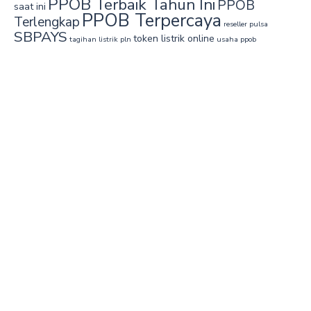
PPOB Terbaik Tahun Ini
PPOB
saat ini
PPOB Terpercaya
Terlengkap
reseller pulsa
SBPAYS
token listrik online
tagihan listrik pln
usaha ppob