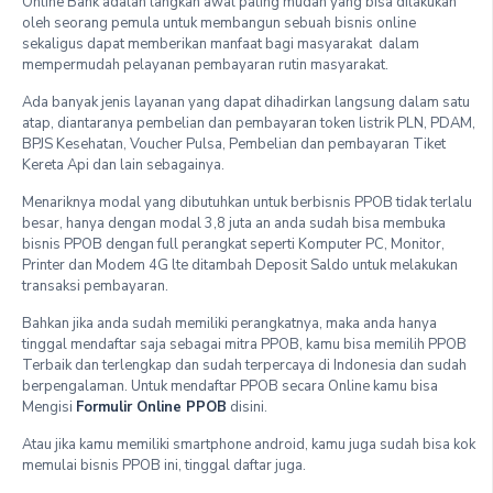
Online Bank adalah langkah awal paling mudah yang bisa dilakukan
oleh seorang pemula untuk membangun sebuah bisnis online
sekaligus dapat memberikan manfaat bagi masyarakat dalam
mempermudah pelayanan pembayaran rutin masyarakat.
Ada banyak jenis layanan yang dapat dihadirkan langsung dalam satu
atap, diantaranya pembelian dan pembayaran token listrik PLN, PDAM,
BPJS Kesehatan, Voucher Pulsa, Pembelian dan pembayaran Tiket
Kereta Api dan lain sebagainya.
Menariknya modal yang dibutuhkan untuk berbisnis PPOB tidak terlalu
besar, hanya dengan modal 3,8 juta an anda sudah bisa membuka
bisnis PPOB dengan full perangkat seperti Komputer PC, Monitor,
Printer dan Modem 4G lte ditambah Deposit Saldo untuk melakukan
transaksi pembayaran.
Bahkan jika anda sudah memiliki perangkatnya, maka anda hanya
tinggal mendaftar saja sebagai mitra PPOB, kamu bisa memilih PPOB
Terbaik dan terlengkap dan sudah terpercaya di Indonesia dan sudah
berpengalaman. Untuk mendaftar PPOB secara Online kamu bisa
Mengisi
Formulir Online PPOB
disini.
Atau jika kamu memiliki smartphone android, kamu juga sudah bisa kok
memulai bisnis PPOB ini, tinggal daftar juga.