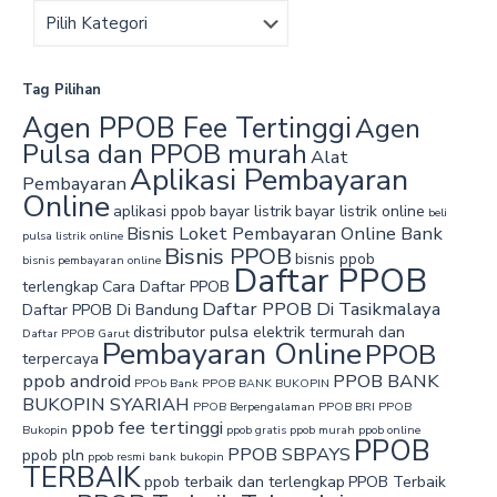
Tag Pilihan
Agen PPOB Fee Tertinggi
Agen
Pulsa dan PPOB murah‎
Alat
Aplikasi Pembayaran
Pembayaran
Online
aplikasi ppob
bayar listrik
bayar listrik online
beli
Bisnis Loket Pembayaran Online Bank
pulsa listrik online
Bisnis PPOB
bisnis ppob
bisnis pembayaran online
Daftar PPOB
terlengkap
Cara Daftar PPOB
Daftar PPOB Di Tasikmalaya
Daftar PPOB Di Bandung
distributor pulsa elektrik termurah dan
Daftar PPOB Garut
Pembayaran Online
PPOB
terpercaya
ppob android
PPOB BANK
PPOb Bank
PPOB BANK BUKOPIN
BUKOPIN SYARIAH
PPOB Berpengalaman
PPOB BRI
PPOB
ppob fee tertinggi
Bukopin
ppob gratis
ppob murah
ppob online
PPOB
PPOB SBPAYS
ppob pln
ppob resmi bank bukopin
TERBAIK
ppob terbaik dan terlengkap
PPOB Terbaik