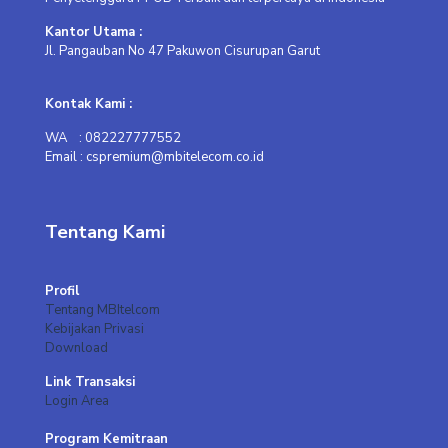
Kantor Utama :
Jl. Pangauban No 47 Pakuwon Cisurupan Garut
Kontak Kami :
WA : 082227777552
Email : cspremium@mbitelecom.co.id
Tentang Kami
Profil
Tentang MBItelcom
Kebijakan Privasi
Download
Link Transaksi
Login Area
Program Kemitraan