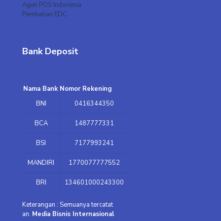
Agen POS Indonesia
Pembelian EDC
Bank Deposit
Nama Bank
Nomor Rekening
BNI
0416344350
BCA
1487777331
BSI
7177993241
MANDIRI
1770077777552
BRI
134601000243300
Keterangan : Semuanya tercatat
an.
Media Bisnis Internasional