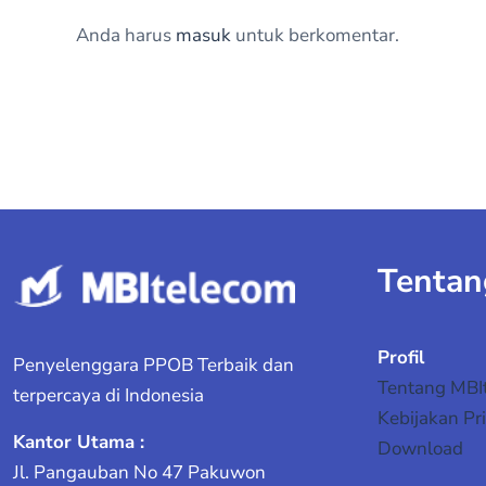
Anda harus
masuk
untuk berkomentar.
Tentan
Profil
Penyelenggara PPOB Terbaik dan
Tentang MBI
terpercaya di Indonesia
Kebijakan Pri
Kantor Utama :
Download
Jl. Pangauban No 47 Pakuwon