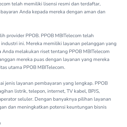
om telah memiliki lisensi resmi dan terdaftar,
mbayaran Anda kepada mereka dengan aman dan
milih provider PPOB. PPOB MBITelecom telah
industri ini. Mereka memiliki layanan pelanggan yang
Jika Anda melakukan riset tentang PPOB MBITelecom
anggan mereka puas dengan layanan yang mereka
ritas utama PPOB MBITelecom.
ai jenis layanan pembayaran yang lengkap. PPOB
n listrik, telepon, internet, TV kabel, BPJS,
perator seluler. Dengan banyaknya pilihan layanan
gan dan meningkatkan potensi keuntungan bisnis
n