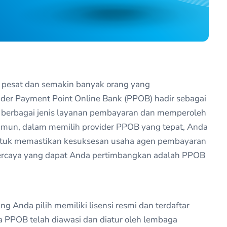
g pesat dan semakin banyak orang yang
der Payment Point Online Bank (PPOB) hadir sebagai
 berbagai jenis layanan pembayaran dan memperoleh
amun, dalam memilih provider PPOB yang tepat, Anda
untuk memastikan kesuksesan usaha agen pembayaran
rpercaya yang dapat Anda pertimbangkan adalah PPOB
 Anda pilih memiliki lisensi resmi dan terdaftar
ia PPOB telah diawasi dan diatur oleh lembaga