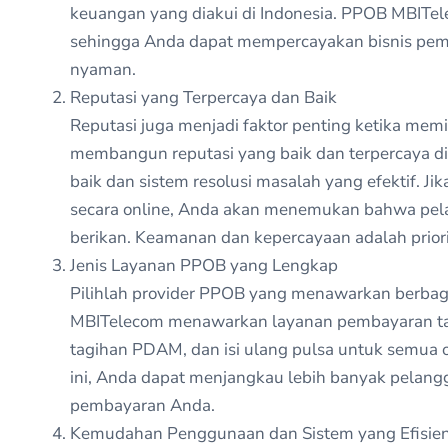
keuangan yang diakui di Indonesia. PPOB MBITelec
sehingga Anda dapat mempercayakan bisnis pe
nyaman.
Reputasi yang Terpercaya dan Baik
Reputasi juga menjadi faktor penting ketika me
membangun reputasi yang baik dan terpercaya di 
baik dan sistem resolusi masalah yang efektif. 
secara online, Anda akan menemukan bahwa pel
berikan. Keamanan dan kepercayaan adalah prio
Jenis Layanan PPOB yang Lengkap
Pilihlah provider PPOB yang menawarkan berbag
MBITelecom menawarkan layanan pembayaran tagiha
tagihan PDAM, dan isi ulang pulsa untuk semua o
ini, Anda dapat menjangkau lebih banyak pelang
pembayaran Anda.
Kemudahan Penggunaan dan Sistem yang Efisie