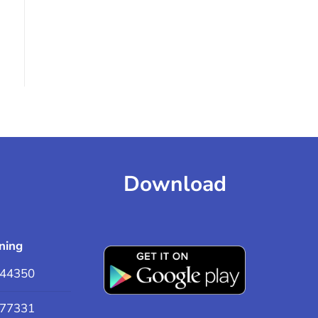
Download
ning
44350
77331