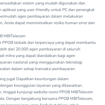
 menyediakan sistem yang mudah digunakan dan
aplikasi yang user-friendly untuk PC dan perangkat
permudah agen pembayaran dalam melakukan
en, Anda dapat meminimalkan resiko human error dan
OB MBITelecom
r PPOB terbaik dan terpercaya yang dapat membantu
bih dari 20.000 agen pembayaran di seluruh
di mitra yang dapat diandalkan bagi agen
ayanan nasional yang menggunakan teknologi
ratan dalam setiap transaksi pembayaran.
ng juga! Dapatkan keuntungan dalam
engan keunggulan layanan yang ditawarkan.
, tinggal kunjungi website resmi PPOB MBITelecom
 Anda. Dengan bergabung bersama PPOB MBITelecom,