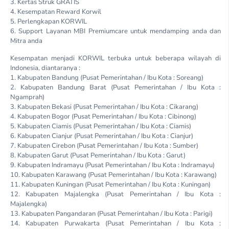
3. Kertas Struk GRATIS
4. Kesempatan Reward Korwil
5. Perlengkapan KORWIL
6. Support Layanan MBI Premiumcare untuk mendamping anda dan
Mitra anda
Kesempatan menjadi KORWIL terbuka untuk beberapa wilayah di
Indonesia, diantaranya :
1. Kabupaten Bandung (Pusat Pemerintahan / Ibu Kota : Soreang)
2. Kabupaten Bandung Barat (Pusat Pemerintahan / Ibu Kota :
Ngamprah)
3. Kabupaten Bekasi (Pusat Pemerintahan / Ibu Kota : Cikarang)
4. Kabupaten Bogor (Pusat Pemerintahan / Ibu Kota : Cibinong)
5. Kabupaten Ciamis (Pusat Pemerintahan / Ibu Kota : Ciamis)
6. Kabupaten Cianjur (Pusat Pemerintahan / Ibu Kota : Cianjur)
7. Kabupaten Cirebon (Pusat Pemerintahan / Ibu Kota : Sumber)
8. Kabupaten Garut (Pusat Pemerintahan / Ibu Kota : Garut)
9. Kabupaten Indramayu (Pusat Pemerintahan / Ibu Kota : Indramayu)
10. Kabupaten Karawang (Pusat Pemerintahan / Ibu Kota : Karawang)
11. Kabupaten Kuningan (Pusat Pemerintahan / Ibu Kota : Kuningan)
12. Kabupaten Majalengka (Pusat Pemerintahan / Ibu Kota :
Majalengka)
13. Kabupaten Pangandaran (Pusat Pemerintahan / Ibu Kota : Parigi)
14. Kabupaten Purwakarta (Pusat Pemerintahan / Ibu Kota :