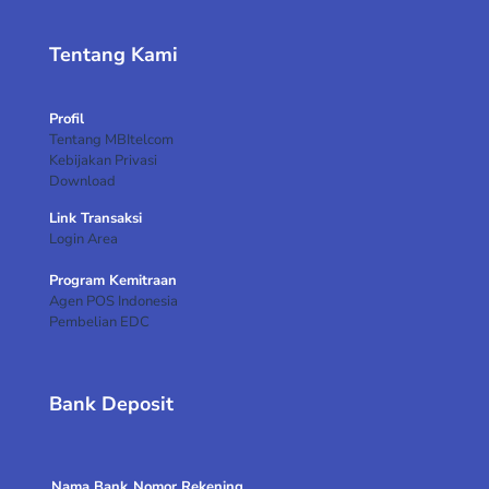
Tentang Kami
Profil
Tentang MBItelcom
Kebijakan Privasi
Download
Link Transaksi
Login Area
Program Kemitraan
Agen POS Indonesia
Pembelian EDC
Bank Deposit
Nama Bank
Nomor Rekening