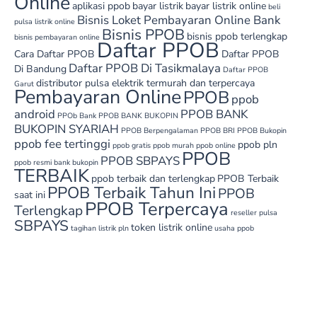
Online
aplikasi ppob
bayar listrik
bayar listrik online
beli
Bisnis Loket Pembayaran Online Bank
pulsa listrik online
Bisnis PPOB
bisnis ppob terlengkap
bisnis pembayaran online
Daftar PPOB
Cara Daftar PPOB
Daftar PPOB
Daftar PPOB Di Tasikmalaya
Di Bandung
Daftar PPOB
distributor pulsa elektrik termurah dan terpercaya
Garut
Pembayaran Online
PPOB
ppob
android
PPOB BANK
PPOb Bank
PPOB BANK BUKOPIN
BUKOPIN SYARIAH
PPOB Berpengalaman
PPOB BRI
PPOB Bukopin
ppob fee tertinggi
ppob pln
ppob gratis
ppob murah
ppob online
PPOB
PPOB SBPAYS
ppob resmi bank bukopin
TERBAIK
ppob terbaik dan terlengkap
PPOB Terbaik
PPOB Terbaik Tahun Ini
PPOB
saat ini
PPOB Terpercaya
Terlengkap
reseller pulsa
SBPAYS
token listrik online
tagihan listrik pln
usaha ppob